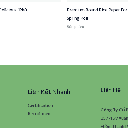
elicious “Phở”
Premium Round Rice Paper For
Spring Roll
Sản phẩm
Liên Hệ
Liên Kết Nhanh
Certification
Công Ty Cổ 
Recruitment
157-159 Xuâ
Hiền, Thành P