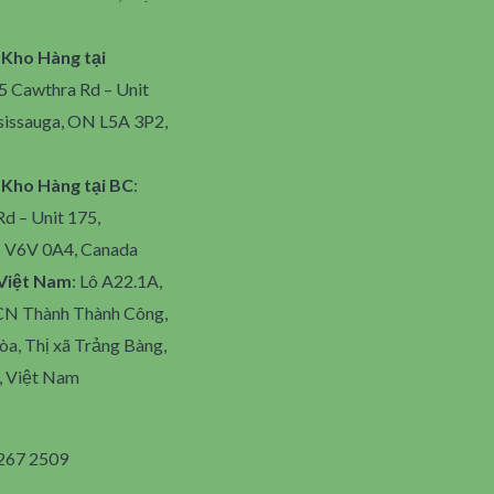
Kho Hàng tại
5 Cawthra Rd – Unit
sissauga, ON L5A 3P2,
 Kho Hàng tại BC
:
d – Unit 175,
 V6V 0A4, Canada
 Việt Nam
: Lô A22.1A,
N Thành Thành Công,
a, Thị xã Trảng Bàng,
, Việt Nam
267 2509