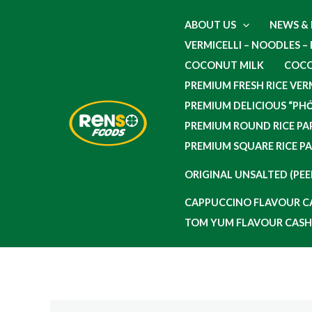
Skip
ABOUT US
NEWS &
to
VERMICELLI – NOODLES –
content
COCONUT MILK
COCO
PREMIUM FRESH RICE VER
PREMIUM DELICIOUS “PH
PREMIUM ROUND RICE PAP
PREMIUM SQUARE RICE P
ORIGINAL UNSALTED (PE
CAPPUCCINO FLAVOUR 
TOM YUM FLAVOUR CAS