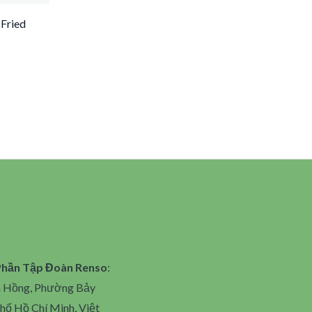
 Fried
Phần Tập Đoàn Renso
:
n Hồng, Phường Bảy
hố Hồ Chí Minh, Việt