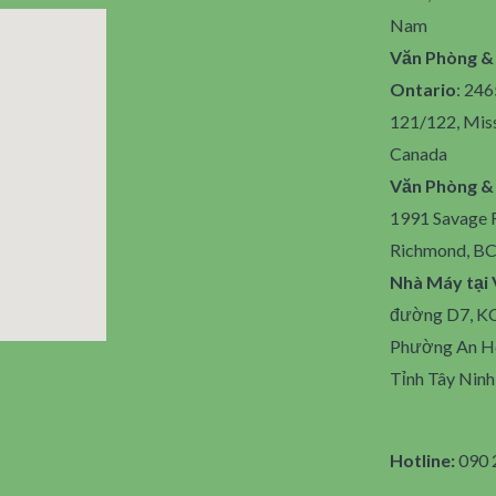
Nam
Văn Phòng & 
Ontario
: 246
121/122, Mis
Canada
Văn Phòng &
1991 Savage R
Richmond, BC
Nhà Máy tại
đường D7, KC
Phường An Hò
Tỉnh Tây Ninh
Hotline:
090 