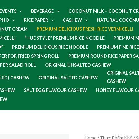
 EVENTS
BEVERAGE
COCONUT MILK – COCONUT C
 PHO
RICE PAPER
CASHEW
NATURAL COCONU
NUT CREAM
PREMIUM DELICIOUS FRESH RICE VERMICELLI
MICELLI
“HUE STYLE” PREMIUM RICE NOODLE
PREMIUM M
Ở”
PREMIUM DELICIOUS RICE NOODLE
PREMIUM FINE RICE
ER FOR FRIED SPRING ROLL
PREMIUM ROUND RICE PAPER S
APER SALAD ROLL
ORIGINAL UNSALTED CASHEW
ORIGINAL SALT
ELED) CASHEW
ORIGINAL SALTED CASHEW
CASHEW
CASHEW
SALT EGG FLAVOUR CASHEW
HONEY FLAVOUR 
HEW
Home
/
Thực Phẩm Khô
/
S